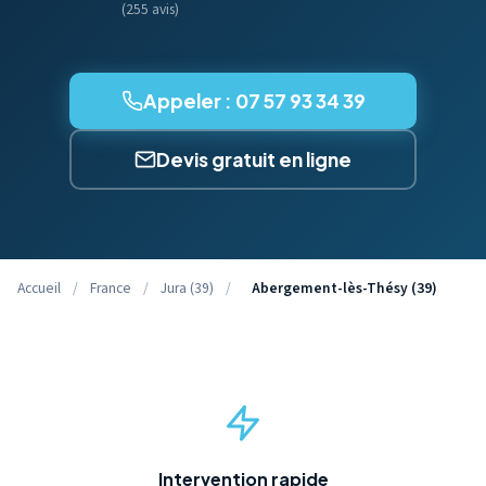
(255 avis)
Appeler : 07 57 93 34 39
Devis gratuit en ligne
Accueil
/
France
/
Jura (39)
/
Abergement-lès-Thésy (39)
Intervention rapide