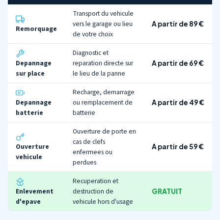
Transport du vehicule
vers le garage ou lieu
A partir de 89 €
Remorquage
de votre choix
Diagnostic et
Depannage
reparation directe sur
A partir de 69 €
sur place
le lieu de la panne
Recharge, demarrage
Depannage
ou remplacement de
A partir de 49 €
batterie
batterie
Ouverture de porte en
cas de clefs
Ouverture
A partir de 59 €
enfermees ou
vehicule
perdues
Recuperation et
Enlevement
destruction de
GRATUIT
d'epave
vehicule hors d'usage