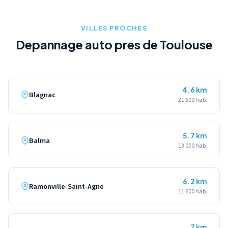
specifiques pour le transport securise de votre deux-roues.
VILLES PROCHES
Depannage auto pres de Toulouse
4.6 km
Blagnac
21 600 hab.
5.7 km
Balma
13 000 hab.
6.2 km
Ramonville-Saint-Agne
11 600 hab.
7 km