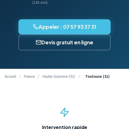
(226 avis)
Appeler : 07 57 93 37 31
Devis gratuit en ligne
Accueil
/
France
/
Haute-Garonne (31)
/
Toulouse (31)
Intervention rapide