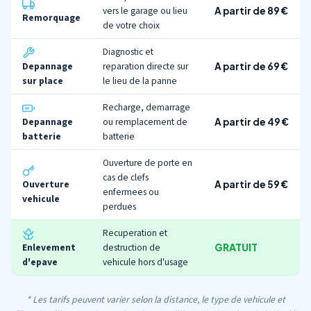
vers le garage ou lieu
A partir de 89 €
Remorquage
de votre choix
Diagnostic et
Depannage
reparation directe sur
A partir de 69 €
sur place
le lieu de la panne
Recharge, demarrage
Depannage
ou remplacement de
A partir de 49 €
batterie
batterie
Ouverture de porte en
cas de clefs
Ouverture
A partir de 59 €
enfermees ou
vehicule
perdues
Recuperation et
Enlevement
destruction de
GRATUIT
d'epave
vehicule hors d'usage
* Les tarifs peuvent varier selon la distance, le type de vehicule et