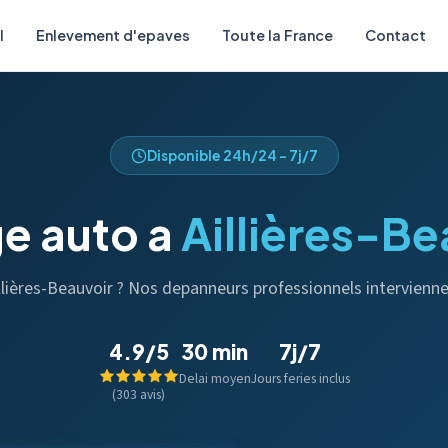
l
Enlevement d'epaves
Toute la France
Contact
Disponible 24h/24 - 7j/7
e auto a
Aillières-Be
illières-Beauvoir ? Nos depanneurs professionnels intervienn
4.9/5
30 min
7j/7
Delai moyen
Jours feries inclus
(303 avis)