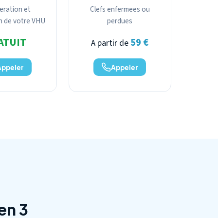
eration et
Clefs enfermees ou
n de votre VHU
perdues
ATUIT
59 €
A partir de
Appeler
Appeler
en 3