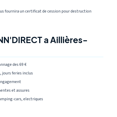
ous fournira un certificat de cession pour destruction
N'DIRECT a Aillières-
annage des 69 €
 jours feries inclus
 engagement
mentes et assures
camping-cars, electriques