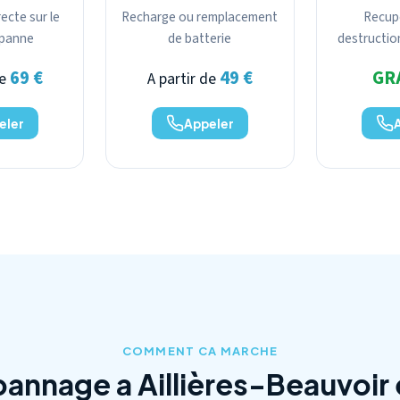
ecte sur le
Recharge ou remplacement
Recup
a panne
de batterie
destructio
69 €
49 €
GR
de
A partir de
eler
Appeler
COMMENT CA MARCHE
annage a Aillières-Beauvoir 