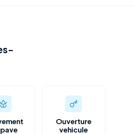
es-
vement
Ouverture
epave
vehicule