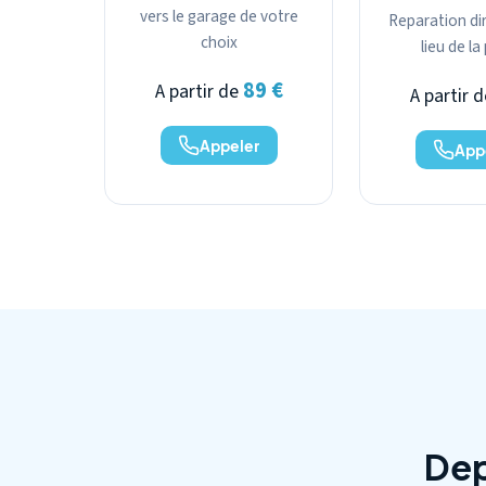
vers le garage de votre
Reparation dir
choix
lieu de l
89 €
A partir de
A partir 
Appeler
App
Dep