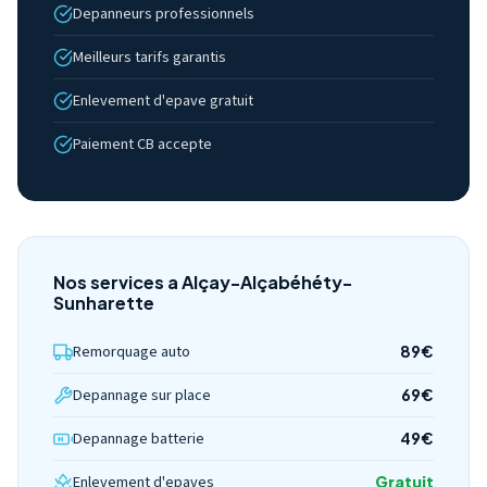
Depanneurs professionnels
Meilleurs tarifs garantis
Enlevement d'epave gratuit
Paiement CB accepte
Nos services a Alçay-Alçabéhéty-
Sunharette
Remorquage auto
89€
Depannage sur place
69€
Depannage batterie
49€
Enlevement d'epaves
Gratuit