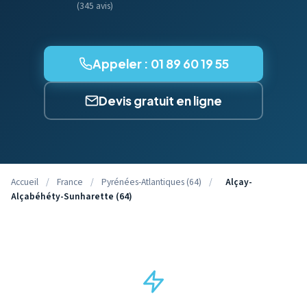
(345 avis)
Appeler : 01 89 60 19 55
Devis gratuit en ligne
Accueil
/
France
/
Pyrénées-Atlantiques (64)
/
Alçay-
Alçabéhéty-Sunharette (64)