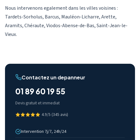
Nous intervenons egalement dans les villes voisines :
Tardets-Sorholus, Barcus, Mauléon-Licharre, Arette,
Aramits, Chéraute, Viodos-Abense-de-Bas, Saint-Jean-le-
Vieux.
Contactez un depanneur
01 89 60 19 55
Devis gratuit et immediat
4.9/5 (345 avis)
Intervention 7j/7, 24h/24