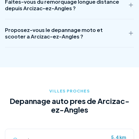
exacte lors de votre appel.
Faites-vous du remorquage longue distance
rayon de 50 km dans le departement Hautes-Pyrénées (65),
depuis Arcizac-ez-Angles ?
region Occitanie. Nous intervenons egalement dans les villes
proches : Lourdes, Adé, Poueyferré, Lanne, Montgaillard. Avec
Oui, nous proposons le remorquage longue distance depuis
une population de 300 habitants, Arcizac-ez-Angles est une
Proposez-vous le depannage moto et
Arcizac-ez-Angles vers toute la France. Le tarif est calcule en
zone d'intervention prioritaire pour nos equipes.
scooter a Arcizac-ez-Angles ?
fonction de la distance parcourue. Que ce soit pour un
rapatriement de vehicule ou un transport vers un garage
Oui, nous disposons d'equipements adaptes au depannage et
specifique, nous vous accompagnons. Devis gratuit au 01 89
remorquage de motos, scooters et deux-roues a Arcizac-ez-
60 19 55.
Angles (65100). Nos plateformes sont equipees de rails et
sangles specifiques pour le transport securise de votre deux-
roues.
VILLES PROCHES
Depannage auto pres de Arcizac-
ez-Angles
5.4 km