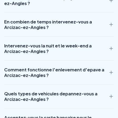
ez-Angles ?
Le tarif d'un remorquage a Arcizac-ez-Angles (65100)
En combien de temps intervenez-vous a
demarre a partir de 89 EUR. Le prix varie selon la distance de
Arcizac-ez-Angles ?
transport, le type de vehicule et l'horaire d'intervention
(majoration possible la nuit et le week-end). Contactez-
Notre equipe de depanneurs a Arcizac-ez-Angles intervient
nous au 01 89 60 19 55 pour obtenir un devis gratuit et
Intervenez-vous la nuit et le week-end a
en moyenne en 30 minutes. Nous couvrons l'ensemble du
immediat.
Arcizac-ez-Angles ?
departement Hautes-Pyrénées (65) et un rayon de 50 km
autour de Arcizac-ez-Angles. Notre service est disponible
Oui, notre service de depannage a Arcizac-ez-Angles est
24h/24 et 7j/7, y compris les jours feries.
Comment fonctionne l'enlevement d'epave a
disponible 24 heures sur 24, 7 jours sur 7, y compris les nuits,
Arcizac-ez-Angles ?
week-ends et jours feries. Les tarifs peuvent varier en
horaires de nuit (22h-6h). Appelez le 01 89 60 19 55 a tout
L'enlevement d'epave a Arcizac-ez-Angles (65100) est
moment.
Quels types de vehicules depannez-vous a
entierement gratuit. Nous prenons en charge : le
Arcizac-ez-Angles ?
deplacement jusqu'a votre vehicule, le remorquage vers un
centre de destruction agree, les demarches administratives
Nous intervenons sur tous types de vehicules a Arcizac-ez-
en prefecture, et la remise d'un certificat de destruction.
Acceptez-vous la carte bancaire pour le