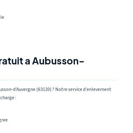
ule
ratuit a Aubusson-
busson-d'Auvergne (63120) ? Notre service d'enlevement
charge :
gree