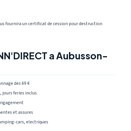
ous fournira un certificat de cession pour destruction
ANN'DIRECT a Aubusson-
annage des 69 €
 jours feries inclus
 engagement
mentes et assures
camping-cars, electriques