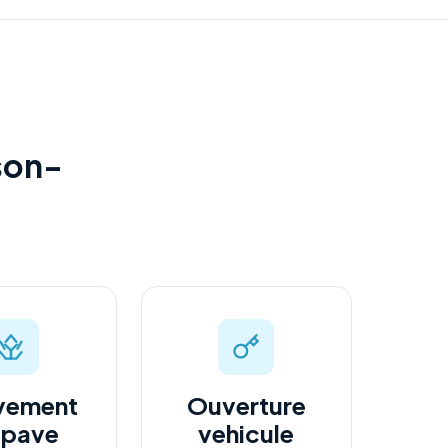
son-
vement
Ouverture
epave
vehicule