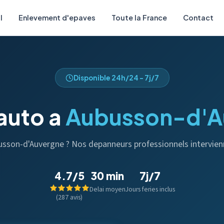
l
Enlevement d'epaves
Toute la France
Contact
Disponible 24h/24 - 7j/7
auto a
Aubusson-d'A
busson-d'Auvergne ? Nos depanneurs professionnels intervie
4.7/5
30 min
7j/7
Delai moyen
Jours feries inclus
(287 avis)