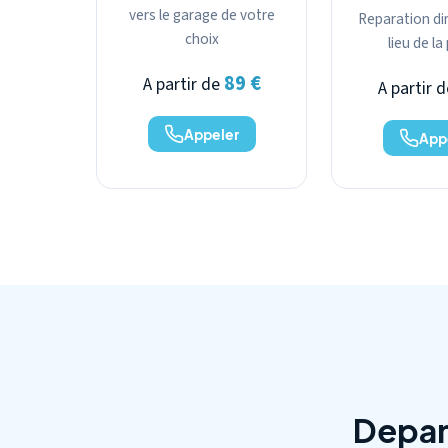
vers le garage de votre
Reparation dir
choix
lieu de l
89 €
A partir de
A partir 
Appeler
App
Depan