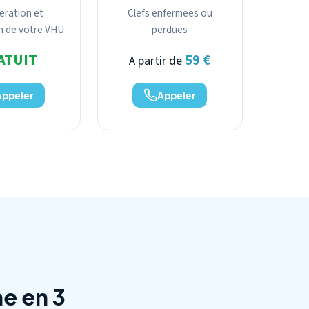
eration et
Clefs enfermees ou
n de votre VHU
perdues
ATUIT
59 €
A partir de
Appeler
Appeler
e en 3