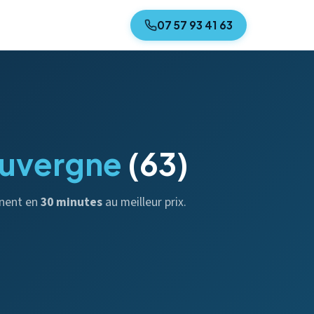
07 57 93 41 63
uvergne
(63)
nnent en
30 minutes
au meilleur prix.