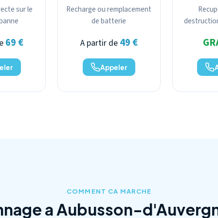
ecte sur le
Recharge ou remplacement
Recup
a panne
de batterie
destructio
69 €
49 €
GR
de
A partir de
eler
Appeler
COMMENT CA MARCHE
nage a Aubusson-d'Auvergn