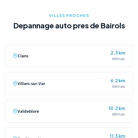
specifiques pour le transport securise de votre deux-roues.
VILLES PROCHES
Depannage auto pres de Bairols
2.3 km
Clans
600 hab.
6.2 km
Villars-sur-Var
600 hab.
10.2 km
Valdeblore
800 hab.
11.3 km