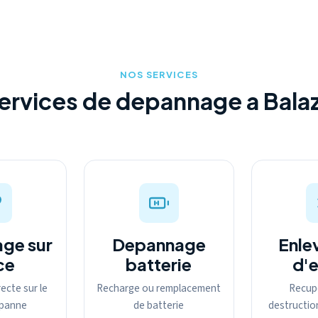
NOS SERVICES
ervices de depannage a Bala
ge sur
Depannage
Enle
ce
batterie
d'
ecte sur le
Recharge ou remplacement
Recup
a panne
de batterie
destructio