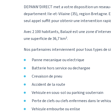
DEPANN'DIRECT met a votre disposition un reseau d
departement Ile-et-Vilaine (35), region Bretagne. E
seul appel suffit pour obtenir une intervention rapid
Avec 2 100 habitants, Balazé est une zone d'interve
une superficie de 36,7 km².
Nos partenaires interviennent pour tous types de si
Panne mecanique ou electrique
Batterie hors service ou dechargee
Crevaison de pneu
Accident de la route
Vehicule en sous-sol ou parking souterrain
Perte de clefs ou clefs enfermees dans le vehic
Vehicule embourbe ou enlise