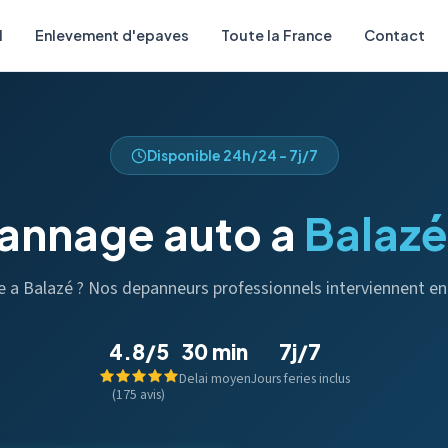
l
Enlevement d'epaves
Toute la France
Contact
Disponible 24h/24 - 7j/7
annage auto a
Balazé
se a Balazé ? Nos depanneurs professionnels interviennent e
4.8/5
30 min
7j/7
Delai moyen
Jours feries inclus
(175 avis)