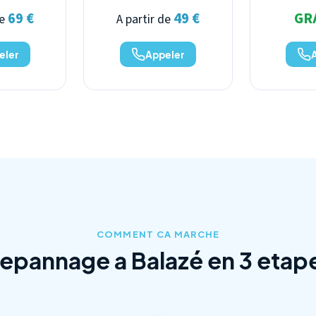
69 €
49 €
GR
de
A partir de
eler
Appeler
COMMENT CA MARCHE
epannage a Balazé en 3 etap