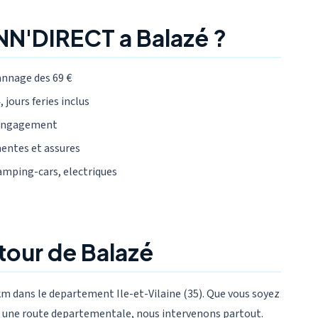
NN'DIRECT a Balazé ?
annage des 69 €
 jours feries inclus
 engagement
mentes et assures
camping-cars, electriques
tour de Balazé
m dans le departement Ile-et-Vilaine (35). Que vous soyez
sur une route departementale, nous intervenons partout.