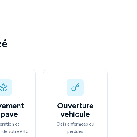
zé
vement
Ouverture
epave
vehicule
eration et
Clefs enfermees ou
n de votre VHU
perdues