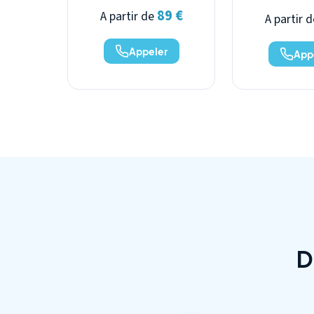
89 €
A partir de
A partir 
Appeler
App
D