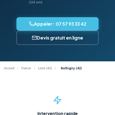
(258 avis)
Appeler : 07 57 93 33 42
Devis gratuit en ligne
Accueil
/
France
/
Loire (42)
/
Balbigny (42)
Intervention rapide