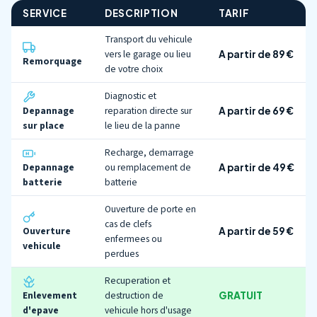
SERVICE
DESCRIPTION
TARIF
Transport du vehicule
vers le garage ou lieu
A partir de 89 €
Remorquage
de votre choix
Diagnostic et
Depannage
reparation directe sur
A partir de 69 €
sur place
le lieu de la panne
Recharge, demarrage
Depannage
ou remplacement de
A partir de 49 €
batterie
batterie
Ouverture de porte en
cas de clefs
Ouverture
A partir de 59 €
enfermees ou
vehicule
perdues
Recuperation et
Enlevement
destruction de
GRATUIT
d'epave
vehicule hors d'usage