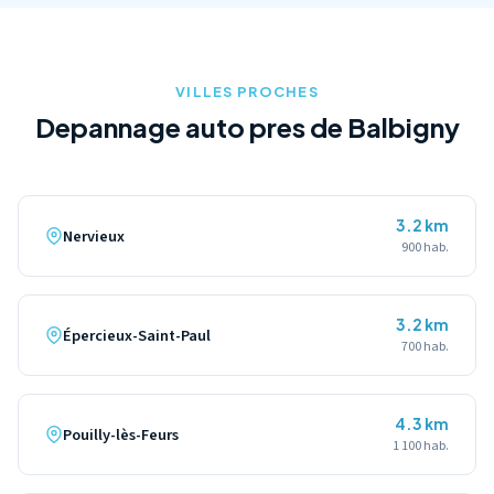
(42510). Nos plateformes sont equipees de rails et sangles
specifiques pour le transport securise de votre deux-roues.
VILLES PROCHES
Depannage auto pres de Balbigny
3.2 km
Nervieux
900 hab.
3.2 km
Épercieux-Saint-Paul
700 hab.
4.3 km
Pouilly-lès-Feurs
1 100 hab.