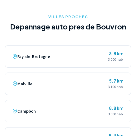
specifiques pour le transport securise de votre deux-roues.
VILLES PROCHES
Depannage auto pres de Bouvron
3.8 km
Fay-de-Bretagne
3 000 hab.
5.7 km
Malville
3 100 hab.
8.8 km
Campbon
3 600 hab.
9.4 km