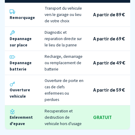
Transport du vehicule
vers le garage ou lieu
A partir de 89 €
Remorquage
de votre choix
Diagnostic et
Depannage
reparation directe sur
A partir de 69 €
sur place
le lieu de la panne
Recharge, demarrage
Depannage
ou remplacement de
A partir de 49 €
batterie
batterie
Ouverture de porte en
cas de clefs
Ouverture
A partir de 59 €
enfermees ou
vehicule
perdues
Recuperation et
Enlevement
destruction de
GRATUIT
d'epave
vehicule hors d'usage