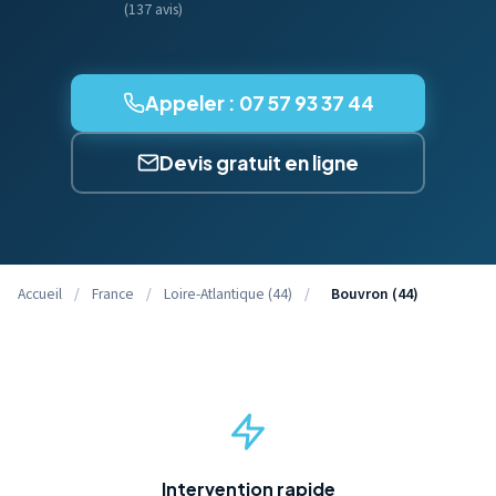
(137 avis)
Appeler : 07 57 93 37 44
Devis gratuit en ligne
Accueil
/
France
/
Loire-Atlantique (44)
/
Bouvron (44)
Intervention rapide