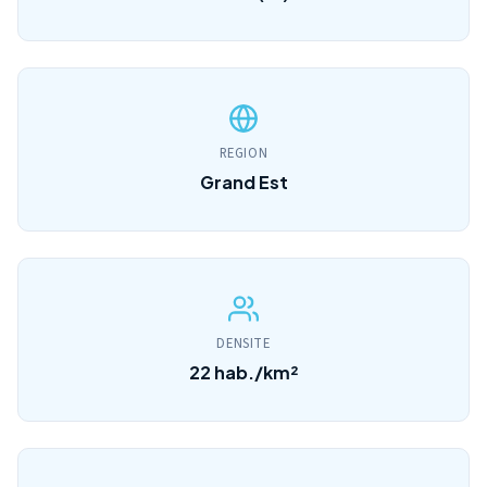
REGION
Grand Est
DENSITE
22 hab./km²