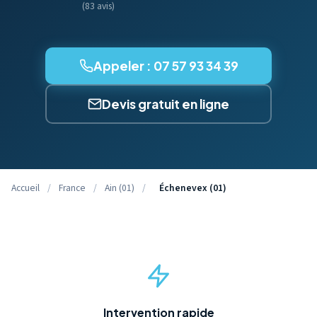
(83 avis)
Appeler : 07 57 93 34 39
Devis gratuit en ligne
Accueil
/
France
/
Ain (01)
/
Échenevex (01)
Intervention rapide