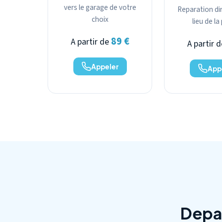
vers le garage de votre
Reparation dir
choix
lieu de l
89 €
A partir de
A partir 
Appeler
App
Depan