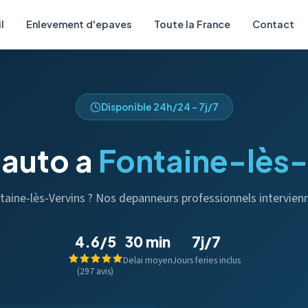
l
Enlevement d'epaves
Toute la France
Contact
Disponible 24h/24 - 7j/7
auto a
Fontaine-lès-
ntaine-lès-Vervins ? Nos depanneurs professionnels intervie
4.6/5
30 min
7j/7
Delai moyen
Jours feries inclus
(297 avis)