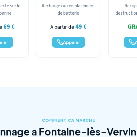
ecte sur le
Recharge ou remplacement
Recup
a panne
de batterie
destructio
69 €
49 €
GR
de
A partir de
eler
Appeler
COMMENT CA MARCHE
nage a Fontaine-lès-Vervin