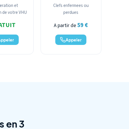
eration et
Clefs enfermees ou
n de votre VHU
perdues
ATUIT
59 €
A partir de
Appeler
Appeler
s en 3