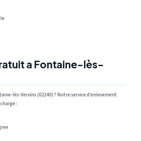
ule
atuit a Fontaine-lès-
taine-lès-Vervins (02140) ? Notre service d'enlevement
charge :
gree