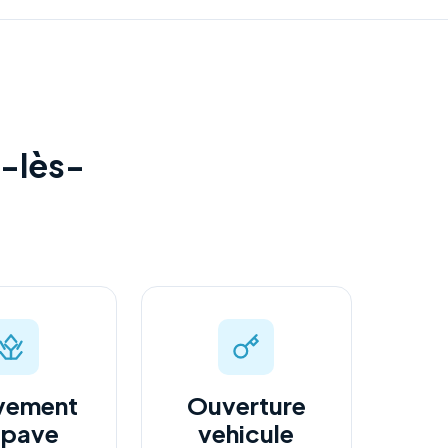
e-lès-
vement
Ouverture
epave
vehicule