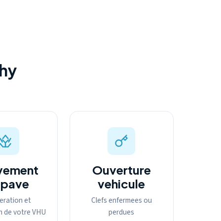
hy
vement
Ouverture
epave
vehicule
eration et
Clefs enfermees ou
n de votre VHU
perdues