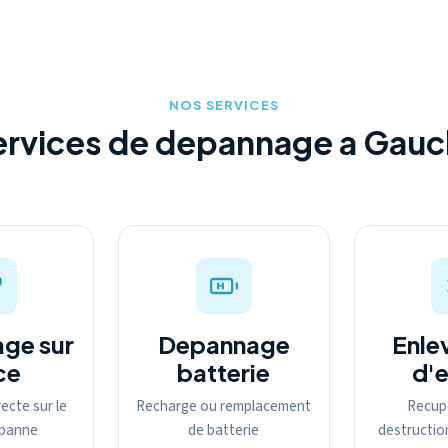
NOS SERVICES
ervices de depannage a Gauc
ge sur
Depannage
Enle
ce
batterie
d'
ecte sur le
Recharge ou remplacement
Recup
a panne
de batterie
destructio