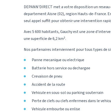
DEPANN'DIRECT met a votre disposition un reseau d
departement Aisne (02), region Hauts-de-France. En
seul appel suffit pour obtenir une intervention rapid
Avec 5 600 habitants, Gauchy est une zone d'interv
une superficie de 6,2 km².
Nos partenaires interviennent pour tous types de si
Panne mecanique ou electrique
Batterie hors service ou dechargee
Crevaison de pneu
Accident de la route
Vehicule en sous-sol ou parking souterrain
Perte de clefs ou clefs enfermees dans le vehic
Vehicule embourbe ou enlise