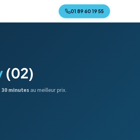
01 89 60 19 55
y
(02)
n
30 minutes
au meilleur prix.