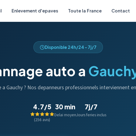
l
Enlevement d'epaves
Toute la France
Contact
Disponible 24h/24 - 7j/7
nnage auto a
Gauch
se a Gauchy ? Nos depanneurs professionnels interviennent e
4.7/5
30 min
7j/7
Delai moyen
Jours feries inclus
(256 avis)