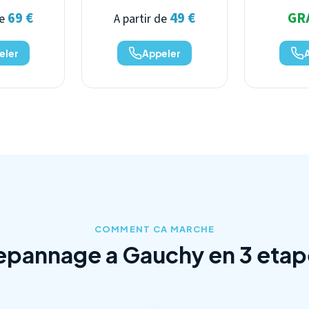
69 €
49 €
GR
de
A partir de
eler
Appeler
COMMENT CA MARCHE
epannage a Gauchy en 3 etap