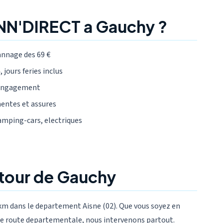
ANN'DIRECT a Gauchy ?
annage des 69 €
 jours feries inclus
 engagement
mentes et assures
camping-cars, electriques
utour de Gauchy
km dans le departement Aisne (02). Que vous soyez en
 une route departementale, nous intervenons partout.