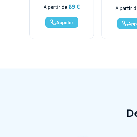
89 €
A partir de
A partir 
Appeler
App
D