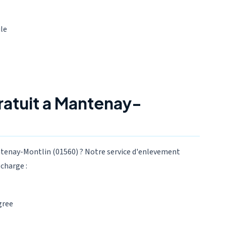
ule
atuit a Mantenay-
ntenay-Montlin (01560) ? Notre service d'enlevement
charge :
gree