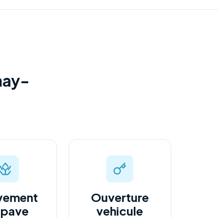
nay-
vement
Ouverture
epave
vehicule