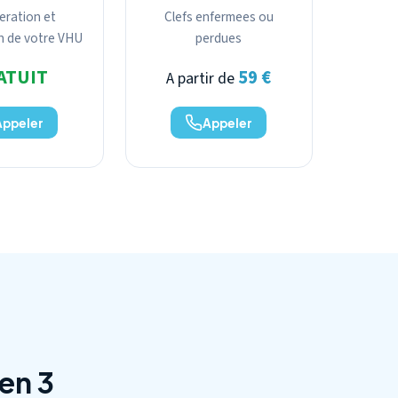
eration et
Clefs enfermees ou
n de votre VHU
perdues
ATUIT
59 €
A partir de
Appeler
Appeler
en 3