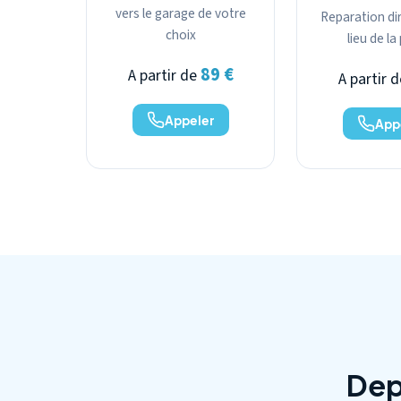
vers le garage de votre
Reparation dir
choix
lieu de l
89 €
A partir de
A partir 
Appeler
App
Dep