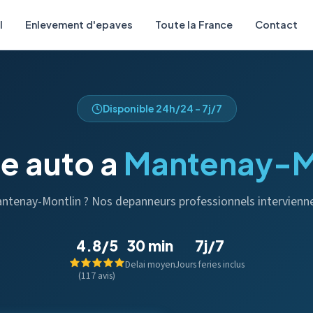
l
Enlevement d'epaves
Toute la France
Contact
Disponible 24h/24 - 7j/7
e auto a
Mantenay-M
Mantenay-Montlin ? Nos depanneurs professionnels intervienn
4.8/5
30 min
7j/7
Delai moyen
Jours feries inclus
(117 avis)