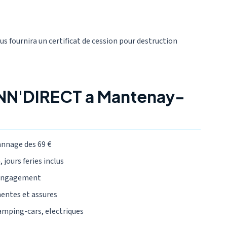
ous fournira un certificat de cession pour destruction
ANN'DIRECT a Mantenay-
annage des 69 €
 jours feries inclus
 engagement
mentes et assures
camping-cars, electriques