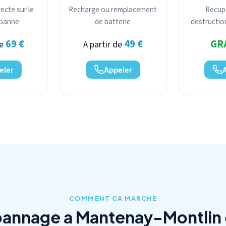
ecte sur le
Recharge ou remplacement
Recup
a panne
de batterie
destructio
69 €
49 €
GR
de
A partir de
eler
Appeler
COMMENT CA MARCHE
annage a Mantenay-Montlin 