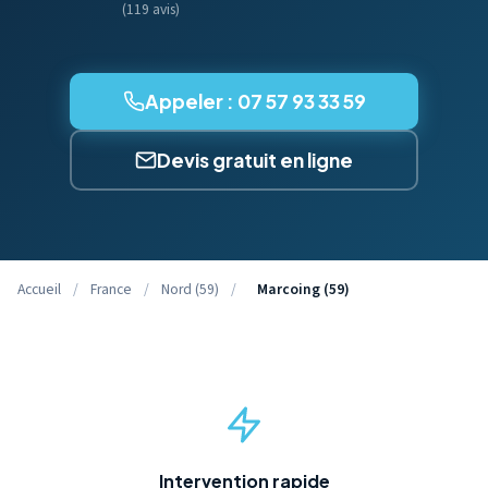
(119 avis)
Appeler : 07 57 93 33 59
Devis gratuit en ligne
Accueil
/
France
/
Nord (59)
/
Marcoing (59)
Intervention rapide