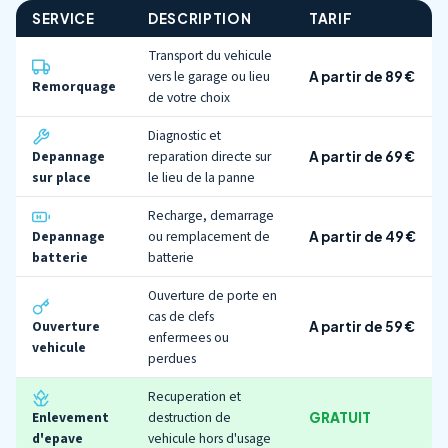
SERVICE
DESCRIPTION
TARIF
Transport du vehicule
vers le garage ou lieu
A partir de 89 €
Remorquage
de votre choix
Diagnostic et
Depannage
reparation directe sur
A partir de 69 €
sur place
le lieu de la panne
Recharge, demarrage
Depannage
ou remplacement de
A partir de 49 €
batterie
batterie
Ouverture de porte en
cas de clefs
Ouverture
A partir de 59 €
enfermees ou
vehicule
perdues
Recuperation et
Enlevement
destruction de
GRATUIT
d'epave
vehicule hors d'usage