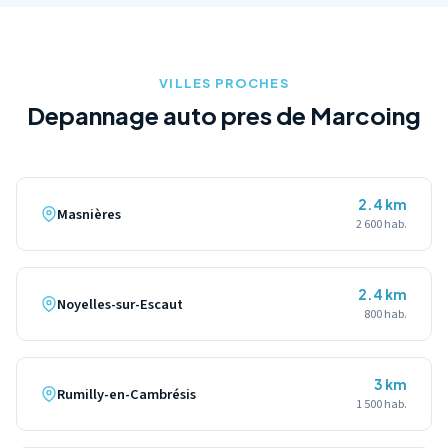
(59159). Nos plateformes sont equipees de rails et sangles
specifiques pour le transport securise de votre deux-roues.
VILLES PROCHES
Depannage auto pres de Marcoing
2.4 km
Masnières
2 600 hab.
2.4 km
Noyelles-sur-Escaut
800 hab.
3 km
Rumilly-en-Cambrésis
1 500 hab.