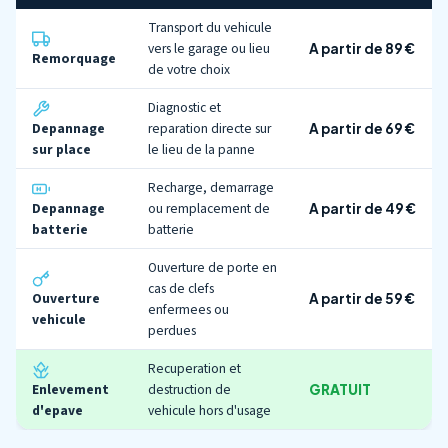
Transport du vehicule
vers le garage ou lieu
A partir de 89 €
Remorquage
de votre choix
Diagnostic et
Depannage
reparation directe sur
A partir de 69 €
sur place
le lieu de la panne
Recharge, demarrage
Depannage
ou remplacement de
A partir de 49 €
batterie
batterie
Ouverture de porte en
cas de clefs
Ouverture
A partir de 59 €
enfermees ou
vehicule
perdues
Recuperation et
Enlevement
destruction de
GRATUIT
d'epave
vehicule hors d'usage