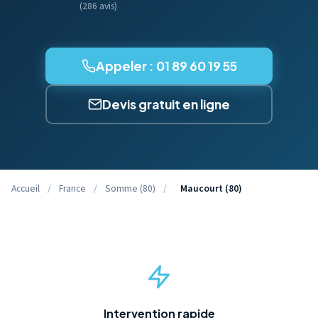
(286 avis)
Appeler : 01 89 60 19 55
Devis gratuit en ligne
Accueil
/
France
/
Somme (80)
/
Maucourt (80)
Intervention rapide