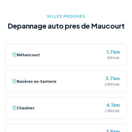
specifiques pour le transport securise de votre deux-roues.
VILLES PROCHES
Depannage auto pres de Maucourt
1.7 km
Méharicourt
600 hab.
3.7 km
Rosières-en-Santerre
2 800 hab.
4.1 km
Chaulnes
1 900 hab.
7.9 km