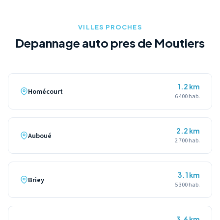
specifiques pour le transport securise de votre deux-roues.
VILLES PROCHES
Depannage auto pres de Moutiers
1.2 km
Homécourt
6 400 hab.
2.2 km
Auboué
2 700 hab.
3.1 km
Briey
5 300 hab.
3.6 km