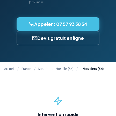
(132 avis)
Appeler : 07 57 93 38 54
Devis gratuit en ligne
Accueil
/
France
/
Meurthe-et-Moselle (54)
/
Moutiers (54)
Intervention rapide