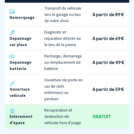
Transport du vehicule
vers le garage ou lieu
A partir de 89 €
Remorquage
de votre choix
Diagnostic et
Depannage
reparation directe sur
A partir de 69 €
sur place
le lieu de la panne
Recharge, demarrage
Depannage
ou remplacement de
A partir de 49 €
batterie
batterie
Ouverture de porte en
cas de clefs
Ouverture
A partir de 59 €
enfermees ou
vehicule
perdues
Recuperation et
Enlevement
destruction de
GRATUIT
d'epave
vehicule hors d'usage