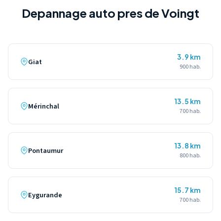
Depannage auto pres de Voingt
3.9 km
Giat
900 hab.
13.5 km
Mérinchal
700 hab.
13.8 km
Pontaumur
800 hab.
15.7 km
Eygurande
700 hab.